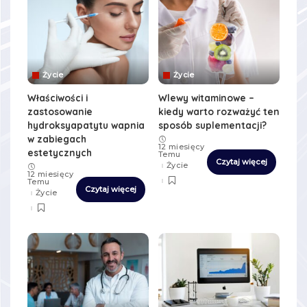
Życie
Życie
Właściwości i
Wlewy witaminowe –
zastosowanie
kiedy warto rozważyć ten
hydroksyapatytu wapnia
sposób suplementacji?
w zabiegach
12 miesięcy
estetycznych
Temu
Czytaj więcej
Życie
12 miesięcy
Temu
Czytaj więcej
Życie