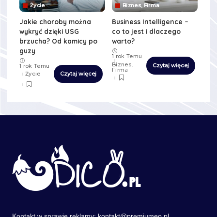
Życie
Biznes, Firma
Jakie choroby można
Business Intelligence –
wykryć dzięki USG
co to jest i dlaczego
brzucha? Od kamicy po
warto?
guzy
1 rok Temu
Biznes,
Czytaj więcej
1 rok Temu
Firma
Życie
Czytaj więcej
Kontakt w sprawie reklamy:
kontakt@premiumeo.pl