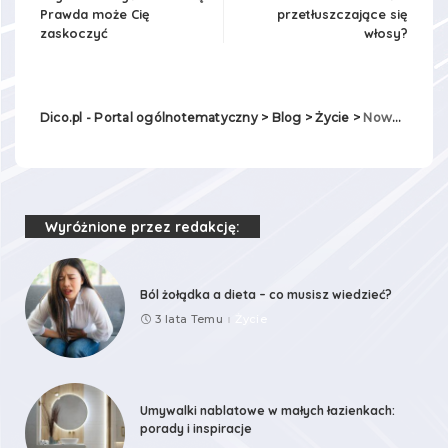
Prawda może Cię
przetłuszczające się
zaskoczyć
włosy?
Dico.pl - Portal ogólnotematyczny
>
Blog
>
Życie
>
Nowoczesne rozwiązania w branży audio – trendy i technologie 2025
Wyróżnione przez redakcję:
Ból żołądka a dieta – co musisz wiedzieć?
3 lata Temu
Życie
Umywalki nablatowe w małych łazienkach:
porady i inspiracje