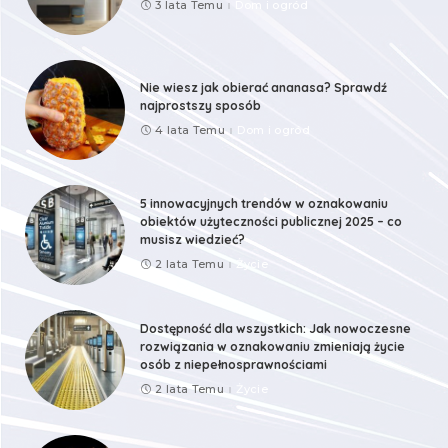
3 lata Temu
Dom i ogród
Nie wiesz jak obierać ananasa? Sprawdź
najprostszy sposób
4 lata Temu
Dom i ogród
5 innowacyjnych trendów w oznakowaniu
obiektów użyteczności publicznej 2025 – co
musisz wiedzieć?
2 lata Temu
Życie
Dostępność dla wszystkich: Jak nowoczesne
rozwiązania w oznakowaniu zmieniają życie
osób z niepełnosprawnościami
2 lata Temu
Życie