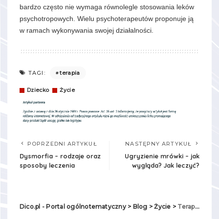
bardzo często nie wymaga równolegle stosowania leków
psychotropowych. Wielu psychoterapeutów proponuje ją
w ramach wykonywania swojej działalności.
terapia
TAGI:
Dziecko
Życie
POPRZEDNI ARTYKUŁ
NASTĘPNY ARTYKUŁ
Dysmorfia – rodzaje oraz
Ugryzienie mrówki – jak
sposoby leczenia
wygląda? Jak leczyć?
Dico.pl - Portal ogólnotematyczny
>
Blog
>
Życie
>
Terapia skoncentrowana na rozwiązaniach – wszystko co powinieneś o niej wiedzieć