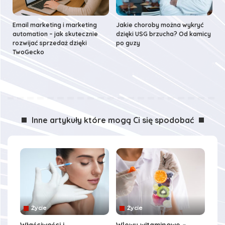
Email marketing i marketing
Jakie choroby można wykryć
automation – jak skutecznie
dzięki USG brzucha? Od kamicy
rozwijać sprzedaż dzięki
po guzy
TwoGecko
Inne artykuły które mogą Ci się spodobać
Życie
Życie
Właściwości i
Wlewy witaminowe –