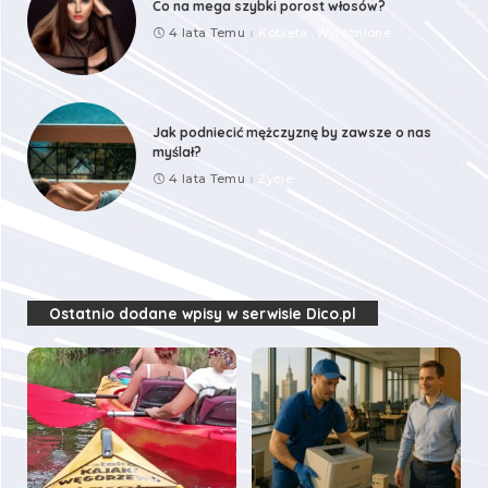
Co na mega szybki porost włosów?
4 lata Temu
Kobieta
Wyróżnione
Jak podniecić mężczyznę by zawsze o nas
myślał?
4 lata Temu
Życie
Ostatnio dodane wpisy w serwisie Dico.pl