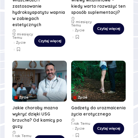
zastosowanie
kiedy warto rozważyć ten
hydroksyapatytu wapnia
sposób suplementacji?
w zabiegach
12 miesięcy
estetycznych
Temu
Czytaj więcej
Życie
12 miesięcy
Temu
Czytaj więcej
Życie
Życie
Życie
Jakie choroby można
Gadżety do urozmaicenia
wykryć dzięki USG
życia erotycznego
brzucha? Od kamicy po
1 rok Temu
guzy
Życie
Czytaj więcej
1 rok Temu