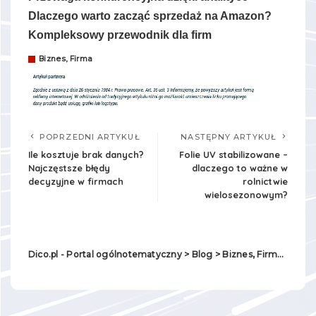
Dlaczego warto zacząć sprzedaż na Amazon?
Kompleksowy przewodnik dla firm
Biznes, Firma
POPRZEDNI ARTYKUŁ
NASTĘPNY ARTYKUŁ
Ile kosztuje brak danych?
Folie UV stabilizowane –
Najczęstsze błędy
dlaczego to ważne w
decyzyjne w firmach
rolnictwie
wielosezonowym?
Dico.pl - Portal ogólnotematyczny
>
Blog
>
Biznes, Firma
>
Jakie