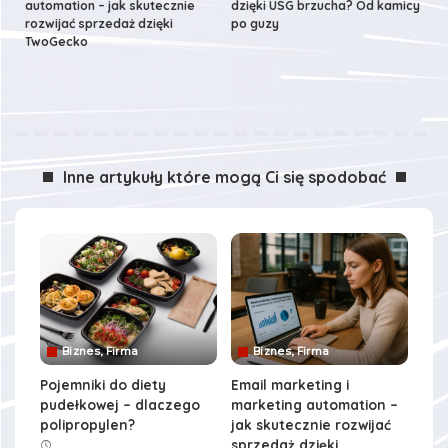
automation – jak skutecznie
dzięki USG brzucha? Od kamicy
rozwijać sprzedaż dzięki
po guzy
TwoGecko
Inne artykuły które mogą Ci się spodobać
Biznes, Firma
Biznes, Firma
Pojemniki do diety
Email marketing i
pudełkowej – dlaczego
marketing automation –
polipropylen?
jak skutecznie rozwijać
sprzedaż dzięki