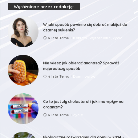
Wyróżnione przez redakcję:
W jaki sposób powinno się dobrać makijaż do
czarnej sukienki?
4 lata Temu
Kobieta
Wyróżnione
Życie
Nie wiesz jak obierać ananasa? Sprawdź
najprostszy sposób
4 lata Temu
Dom i ogród
Co to jest zły cholesterol i jaki ma wpływ na
organizm?
4 lata Temu
Życie
Ekologiczne rozwiązania dla domu w 2024 –