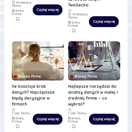
12 miesięcy
TwoGecko
Temu
Czytaj więcej
Biznes,
Firma
12 miesięcy
Temu
Czytaj więcej
Biznes,
Firma
Biznes, Firma
Biznes, Firma
Ile kosztuje brak
Najlepsze narzędzia do
danych? Najczęstsze
analizy danych w małej i
błędy decyzyjne w
średniej firmie – co
firmach
wybrać?
1 rok Temu
1 rok Temu
Biznes,
Biznes,
Czytaj więcej
Czytaj więcej
Firma
Firma