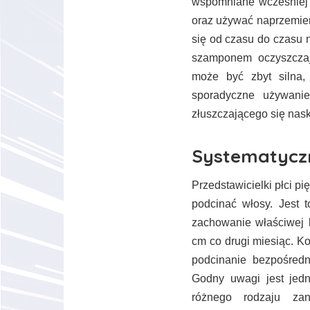
wspomniane wcześniej 
oraz używać naprzemie
się od czasu do czasu n
szamponem oczyszczaj
może być zbyt silna, 
sporadyczne używani
złuszczającego się nask
Systematyczn
Przedstawicielki płci p
podcinać włosy. Jest 
zachowanie właściwej k
cm co drugi miesiąc. K
podcinanie bezpośredn
Godny uwagi jest jed
różnego rodzaju zan