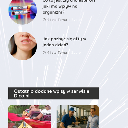
Co to jest zły cholesterol i
jaki ma wpływ na
organizm?
4 lata Temu
Życie
Jak pozbyć się afty w
jeden dzień?
4 lata Temu
Życie
Ostatnio dodane wpisy w serwisie
Dico.pl