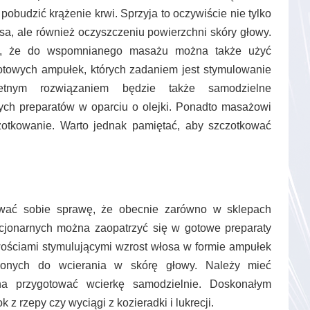
obudzić krążenie krwi. Sprzyja to oczywiście nie tylko
sa, ale również oczyszczeniu powierzchni skóry głowy.
kt, że do wspomnianego masażu można także użyć
otowych ampułek, których zadaniem jest stymulowanie
etnym rozwiązaniem będzie także samodzielne
ych preparatów w oparciu o olejki. Ponadto masażowi
otkowanie. Warto jednak pamiętać, aby szczotkować
awać sobie sprawę, że obecnie zarówno w sklepach
tacjonarnych można zaopatrzyć się w gotowe preparaty
ościami stymulującymi wzrost włosa w formie ampułek
zonych do wcierania w skórę głowy. Należy mieć
a przygotować wcierkę samodzielnie. Doskonałym
z rzepy czy wyciągi z kozieradki i lukrecji.