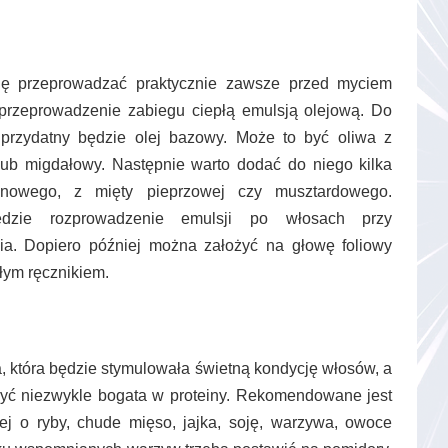
ię przeprowadzać praktycznie zawsze przed myciem
 przeprowadzenie zabiegu ciepłą emulsją olejową. Do
 przydatny będzie olej bazowy. Może to być oliwa z
lub migdałowy. Następnie warto dodać do niego kilka
ynowego, z mięty pieprzowej czy musztardowego.
dzie rozprowadzenie emulsji po włosach przy
nia. Dopiero później można założyć na głowę foliowy
łym ręcznikiem.
a, która będzie stymulowała świetną kondycję włosów, a
być niezwykle bogata w proteiny. Rekomendowane jest
ej o ryby, chude mięso, jajka, soję, warzywa, owoce