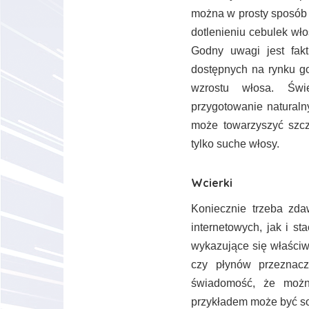
można w prosty sposób p
dotlenieniu cebulek wło
Godny uwagi jest fa
dostępnych na rynku g
wzrostu włosa. Świ
przygotowanie naturaln
może towarzyszyć szcz
tylko suche włosy.
Wcierki
Koniecznie trzeba zd
internetowych, jak i s
wykazujące się właściw
czy płynów przeznac
świadomość, że możn
przykładem może być sok 