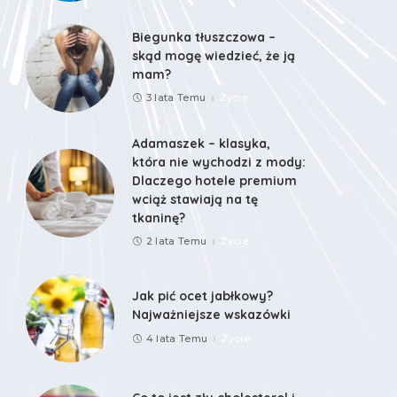
Biegunka tłuszczowa –
skąd mogę wiedzieć, że ją
mam?
3 lata Temu
Życie
Adamaszek – klasyka,
która nie wychodzi z mody:
Dlaczego hotele premium
wciąż stawiają na tę
tkaninę?
2 lata Temu
Życie
Jak pić ocet jabłkowy?
Najważniejsze wskazówki
4 lata Temu
Życie