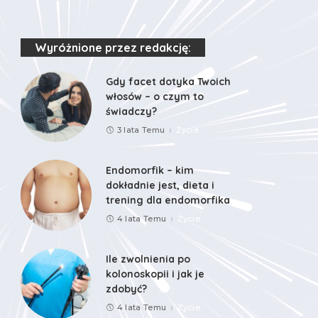
Wyróżnione przez redakcję:
Gdy facet dotyka Twoich
włosów – o czym to
świadczy?
3 lata Temu
Życie
Endomorfik – kim
dokładnie jest, dieta i
trening dla endomorfika
4 lata Temu
Życie
Ile zwolnienia po
kolonoskopii i jak je
zdobyć?
4 lata Temu
Życie