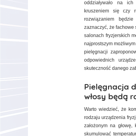
oddziaływało na ich
kruszeniem się czy 
rozwiązaniem będzie 
zaznaczyć, że fachowe 
salonach fryzjerskich 
najprostszym możliwym 
pielęgnacji zapropono
odpowiednich urządze
skuteczność danego za
Pielęgnacja 
włosy będą ro
Warto wiedzieć, że k
rodzaju urządzenia fryz
założonym na głowę, k
skumulować temperatu