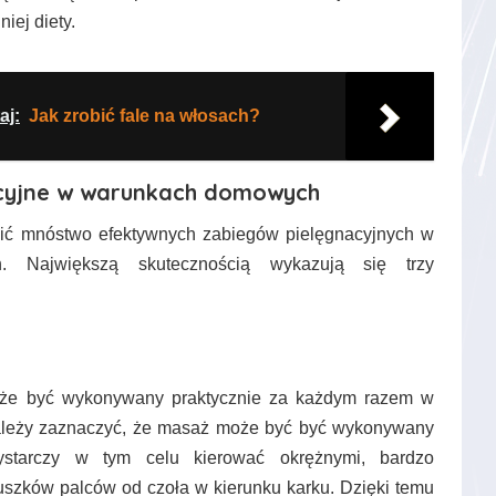
iej diety.
aj:
Jak zrobić fale na włosach?
acyjne w warunkach domowych
ić mnóstwo efektywnych zabiegów pielęgnacyjnych w
. Największą skutecznością wykazują się trzy
że być wykonywany praktycznie za każdym razem w
Należy zaznaczyć, że masaż może być być wykonywany
ystarczy w tym celu kierować okrężnymi, bardzo
uszków palców od czoła w kierunku karku. Dzięki temu