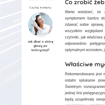
Co zrobić żeb
Czytaj kolejny
Warto wiedzieć, że
symptomem bardzo dob
zdawać sobie sprawę,
wszystkim względami 
czynniki, jak właściwa 
Jak dbać o skórę
odpowiednio pielęg
głowy po
optymalnym wzrostem, j
koloryzacji?
Właściwe my
Rekomendowane jest my
ostatni spłukanie po
Świetnym rozwiązanie
jednej linii pielęgnacy
będą uzupełniały swoje