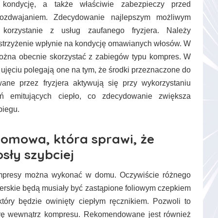
 kondycję, a także właściwie zabezpieczy przed
rozdwajaniem. Zdecydowanie najlepszym możliwym
korzystanie z usług zaufanego fryzjera. Należy
strzyżenie wpłynie na kondycję omawianych włosów. W
można obecnie skorzystać z zabiegów typu kompres. W
ujęciu polegają one na tym, że środki przeznaczone do
wane przez fryzjera aktywują się przy wykorzystaniu
ń emitujących ciepło, co zdecydowanie zwiększa
biegu.
domowa, która sprawi, że
sły szybciej
ompresy można wykonać w domu. Oczywiście różnego
jerskie będą musiały być zastąpione foliowym czepkiem
tóry będzie owinięty ciepłym ręcznikiem. Pozwoli to
rę wewnątrz kompresu. Rekomendowane jest również