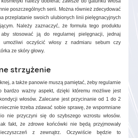
kosmetyki należy dobierać zawsze do gatunku włosa
nnie poszczególnych serii. Można również zdecydować
a przeplatanie swoich ulubionych linii pielęgnacyjnych
ącym. Należy zaznaczyć, że formuła tego produktu
aby stosować ją do regularnej pielęgnacji, jednaj
e umożliwi oczyścić włosy z nadmiaru sebum czy
órka ze skóry głowy.
e strzyżenie
ięknej, a także panowie muszą pamiętać, żeby regularnie
to bardzo ważny aspekt, dzięki któremu możliwe jest
ondycji włosów. Zalecane jest przycinanie od 1 do 2
oniecznie trzeba zdawać sobie sprawę, że wspomniane
io nie przyczyni się do szybszego wzrostu włosów.
nak fakt, że zdrowe końcówki nie będą przyjmowały
ieczyszczeń z zewnątrz. Oczywiście będzie to