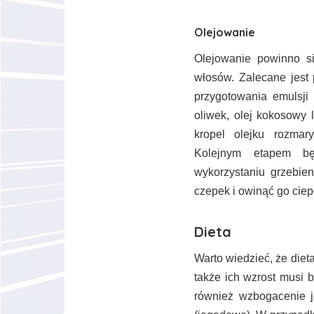
Olejowanie
Olejowanie powinno s
włosów. Zalecane jest
przygotowania emulsji
oliwek, olej kokosowy 
kropel olejku rozmar
Kolejnym etapem bę
wykorzystaniu grzebie
czepek i owinąć go ciep
Dieta
Warto wiedzieć, że diet
także ich wzrost musi 
również wzbogacenie j