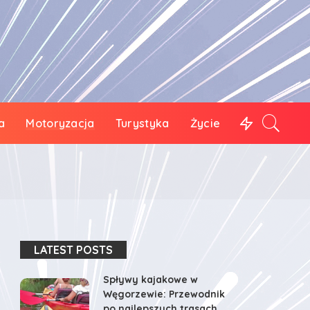
a
Motoryzacja
Turystyka
Życie
LATEST POSTS
Spływy kajakowe w
Węgorzewie: Przewodnik
po najlepszych trasach