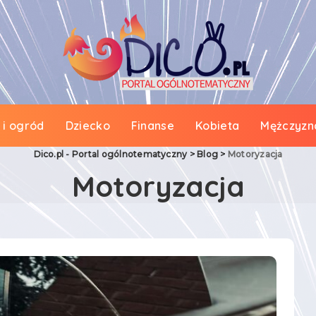
i ogród
Dziecko
Finanse
Kobieta
Mężczyzn
Dico.pl - Portal ogólnotematyczny
>
Blog
>
Motoryzacja
Motoryzacja