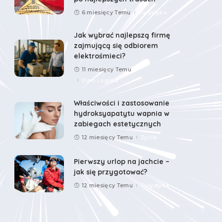
6 miesięcy Temu
Turystyka
Jak wybrać najlepszą firmę
zajmującą się odbiorem
elektrośmieci?
11 miesięcy Temu
Dom i ogród
Właściwości i zastosowanie
hydroksyapatytu wapnia w
zabiegach estetycznych
12 miesięcy Temu
Życie
Pierwszy urlop na jachcie –
jak się przygotować?
12 miesięcy Temu
Turystyka