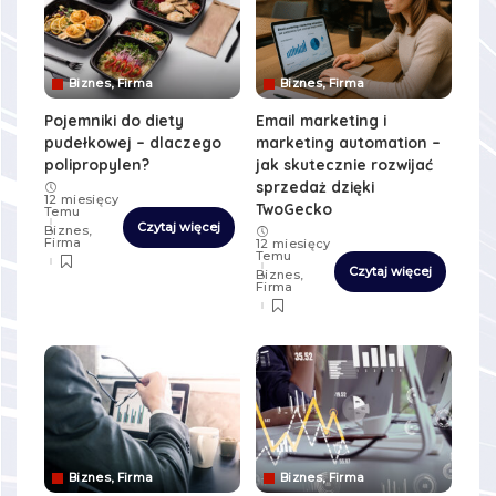
Biznes, Firma
Biznes, Firma
Pojemniki do diety
Email marketing i
pudełkowej – dlaczego
marketing automation –
polipropylen?
jak skutecznie rozwijać
sprzedaż dzięki
12 miesięcy
TwoGecko
Temu
Czytaj więcej
Biznes,
Firma
12 miesięcy
Temu
Czytaj więcej
Biznes,
Firma
Biznes, Firma
Biznes, Firma