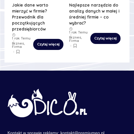
Jakie dane warto
Najlepsze narzędzia do
mierzyć w firmie?
analizy danych w małej i
Przewodnik dla
średniej firmie – co
początkujących
wybrać?
przedsiębiorców
1 rok Temu
Biznes,
Czytaj więcej
1 rok Temu
Firma
Biznes,
Czytaj więcej
Firma
Kontakt w sprawie reklamy:
kontakt@premiumeo.pl