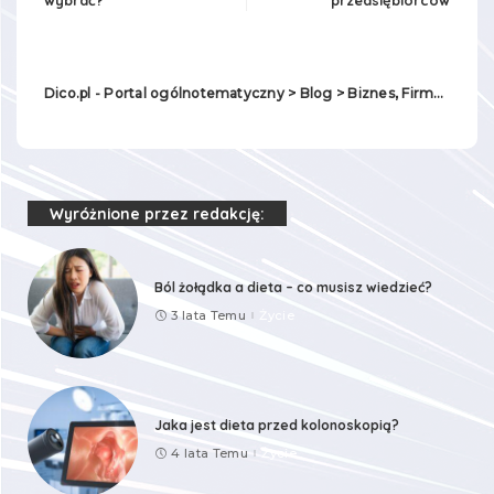
Dico.pl - Portal ogólnotematyczny
>
Blog
>
Biznes, Firma
>
Ile k
Wyróżnione przez redakcję:
Ból żołądka a dieta – co musisz wiedzieć?
3 lata Temu
Życie
Jaka jest dieta przed kolonoskopią?
4 lata Temu
Życie