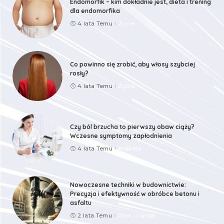
Endomorfik – kim dokładnie jest, dieta i trening
dla endomorfika
4 lata Temu
Życie
Co powinno się zrobić, aby włosy szybciej
rosły?
4 lata Temu
Życie
Czy ból brzucha to pierwszy obaw ciąży?
Wczesne symptomy zapłodnienia
4 lata Temu
Kobieta
Nowoczesne techniki w budownictwie:
Precyzja i efektywność w obróbce betonu i
asfaltu
2 lata Temu
Dom i ogród