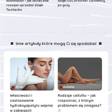
automation – jak skutecznie
dzięki USG brzucha? Od kamicy
rozwijać sprzedaż dzięki
po guzy
TwoGecko
Inne artykuły które mogą Ci się spodobać
Życie
Kobieta
Właściwości i
Rodzaje cellulitu – jak
zastosowanie
rozpoznać, z którym
hydroksyapatytu wapnia
problemem się zmagasz?
w zabiegach