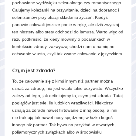
pozbawione wydźwięku seksualnego czy romantycznego.
Całujemy koleżanki na przywitanie, dzieci na dobranoc i
solenizantów przy okazji składania życzeń. Kiedyś
panowie całowali jeszcze panie w rękę, ale dziś zwyczaj
ten niestety albo stety odchodzi do lamusa. Warto więc od
razu podkreślić, że kiedy mówimy o pocałunkach w
kontekście zdrady, zazwyczaj chodzi nam o namiętne
całowanie w usta, czyli tak zwane całowanie z języczkiem.
Czym jest zdrada?
To, że całowanie się z kimś innym niż partner można
uznać za zdradę, nie jest wcale takie oczywiste. Wszystko
zależy od tego, jak definiujemy to, czym jest zdrada. Tutaj
poglądów jest tyle, ile ludzkich wrażliwości. Niektórzy
uznają za zdradę nawet flirtowanie z inną osobą, a inni
nie traktują tak nawet nocy spędzonej w łóżku kogoś
innego niż partner. Tak bywa na przykład w otwartych,
poliamorycznych związkach albo w środowisku