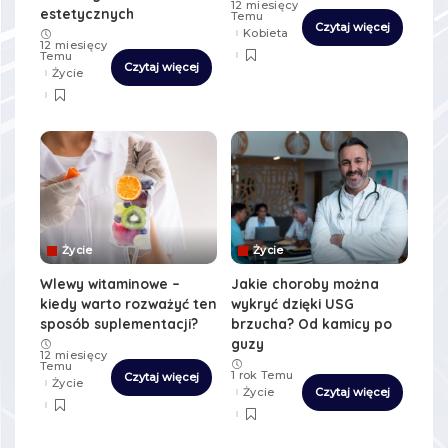
12 miesięcy
estetycznych
Temu
Czytaj więcej
Kobieta
12 miesięcy
Temu
Czytaj więcej
Życie
Życie
Życie
Wlewy witaminowe –
Jakie choroby można
kiedy warto rozważyć ten
wykryć dzięki USG
sposób suplementacji?
brzucha? Od kamicy po
guzy
12 miesięcy
Temu
1 rok Temu
Czytaj więcej
Życie
Życie
Czytaj więcej