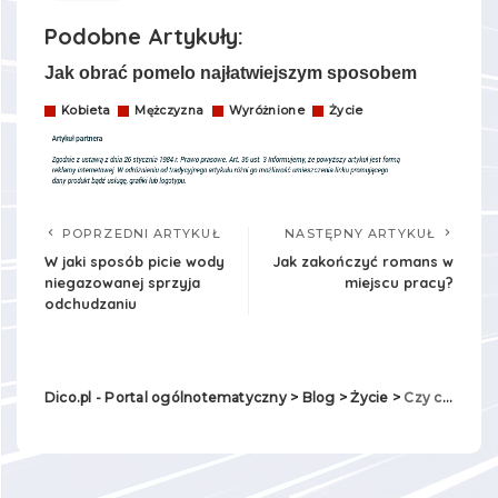
Podobne Artykuły:
Jak obrać pomelo najłatwiejszym sposobem
Kobieta
Mężczyzna
Wyróżnione
Życie
POPRZEDNI ARTYKUŁ
NASTĘPNY ARTYKUŁ
W jaki sposób picie wody
Jak zakończyć romans w
niegazowanej sprzyja
miejscu pracy?
odchudzaniu
Dico.pl - Portal ogólnotematyczny
>
Blog
>
Życie
>
Czy całowanie można uznać za zdradę?