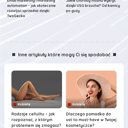
Email marketing i marketing
Jakie choroby można wykryć
automation – jak skutecznie
dzięki USG brzucha? Od kamicy
rozwijać sprzedaż dzięki
po guzy
TwoGecko
Inne artykuły które mogą Ci się spodobać
Kobieta
Kobieta
Rodzaje cellulitu – jak
Dlaczego pomadka do
rozpoznać, z którym
ust to must-have w Twojej
problemem się zmagasz?
kosmetyczce?