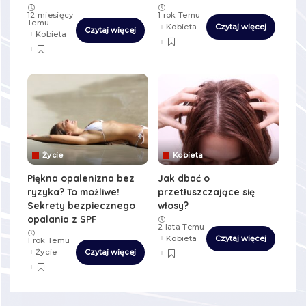
12 miesięcy
1 rok Temu
Temu
Kobieta
Czytaj więcej
Czytaj więcej
Kobieta
Życie
Kobieta
Piękna opalenizna bez
Jak dbać o
ryzyka? To możliwe!
przetłuszczające się
Sekrety bezpiecznego
włosy?
opalania z SPF
2 lata Temu
Kobieta
Czytaj więcej
1 rok Temu
Życie
Czytaj więcej