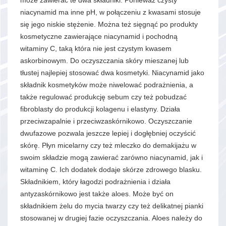
może zawierać te dwa składniki. Ponieważ czysty
niacynamid ma inne pH, w połączeniu z kwasami stosuje
się jego niskie stężenie. Można też sięgnąć po produkty
kosmetyczne zawierające niacynamid i pochodną
witaminy C, taką która nie jest czystym kwasem
askorbinowym. Do oczyszczania skóry mieszanej lub
tłustej najlepiej stosować dwa kosmetyki. Niacynamid jako
składnik kosmetyków może niwelować podrażnienia, a
także regulować produkcję sebum czy też pobudzać
fibroblasty do produkcji kolagenu i elastyny. Działa
przeciwzapalnie i przeciwzaskórnikowo. Oczyszczanie
dwufazowe pozwala jeszcze lepiej i dogłębniej oczyścić
skórę. Płyn micelarny czy też mleczko do demakijażu w
swoim składzie mogą zawierać zarówno niacynamid, jak i
witaminę C. Ich dodatek dodaje skórze zdrowego blasku.
Składnikiem, który łagodzi podrażnienia i działa
antyzaskórnikowo jest także aloes. Może być on
składnikiem żelu do mycia twarzy czy też delikatnej pianki
stosowanej w drugiej fazie oczyszczania. Aloes należy do