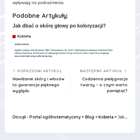
wpływają na podrażnienia.
Podobne Artykuły:
Jak dbać o skórę głowy po koloryzacji?
Kobieta
POPRZEDNI ARTYKUŁ
NASTĘPNY ARTYKUŁ
Nawilżanie skóry i włosów
Codzienna pielęgnacja
to gwarancja pięknego
twarzy – o czym warto
wyglądu
pamiętać?
Dico.pl - Portal ogólnotematyczny
>
Blog
>
Kobieta
>
Jak dbać o skórę twarzy skłonną do podrażnień?