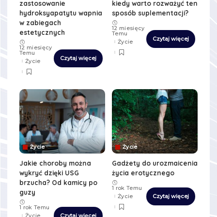
zastosowanie
kiedy warto rozważyć ten
hydroksyapatytu wapnia
sposób suplementacji?
w zabiegach
12 miesięcy
estetycznych
Temu
Czytaj więcej
Życie
12 miesięcy
Temu
Czytaj więcej
Życie
Życie
Życie
Jakie choroby można
Gadżety do urozmaicenia
wykryć dzięki USG
życia erotycznego
brzucha? Od kamicy po
1 rok Temu
guzy
Życie
Czytaj więcej
1 rok Temu
Życie
Czytaj więcej