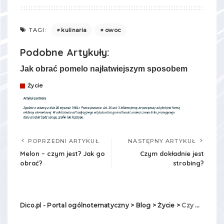
kulinaria
owoc
TAGI:
Podobne Artykuły:
Jak obrać pomelo najłatwiejszym sposobem
Życie
POPRZEDNI ARTYKUŁ
NASTĘPNY ARTYKUŁ
Melon – czym jest? Jak go
Czym dokładnie jest
obrać?
strobing?
Dico.pl - Portal ogólnotematyczny
>
Blog
>
Życie
>
Czy morwa biała jest szkodliwa? – właściwości i zastosowanie