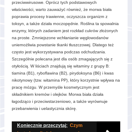
przeciwwirusowe. Oprócz tych podstawowych
właściwości, warto zauważyć również, że morwa biała
poprawia procesy trawienne, oczyszcza organizm z
toksyn, a także działa moczopędnie. Roślina ta spowalnia
enzymy, których zadaniem jest rozkład cukrów złożonych
na proste. Zmniejszone wchłanianie węglowodanów
uniemożliwia powstanie tkanki tłuszczowej. Dlatego też
często jest wykorzystywana podczas odchudzania.
Szczególnie polecana jest dla osób zmagających się z
otyłością. W liściach znajdują się witaminy z grupy B:
tiamina (B1), ryboflawina (B2), pirydoksyna (B6) i kwas
nikotynowy (tzw. witamina PP), który korzystnie wpływa na
pracę mózgu. W przemyśle kosmetycznym jest
składnikiem kremów i olejków. Morwa biała działa
łagodząco i przeciwstarzeniowo, a także wyrównuje
przebarwienia i uelastycznia skórę.
Koniecznie przeczytaj:
Czym