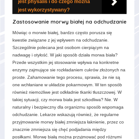
jest physalis i do czego można
jest wykorzystywany?
Zastosowanie morwy białej na odchudzanie
Mówiąc o morwie białej, bardzo często porusza się
kwestie związane z jej wpływem na odchudzanie.
Szczególnie polecana jest osobom cierpiącym na
nadwagę i otyłość. W jaki sposób działa morwa biała?
Przede wszystkim jej stosowanie wpływa na konkretne
enzymy zajmujące sie rozkładaniem cukrów złożonych na
proste. Zahamowanie tego procesu, sprawia, że nie są
one wchłaniane w układzie pokarmowym. W ten sposób
również niemożliwe jest odkładnie tkanki tłuszczowej. W
takiej sytuacji, czy morwa biała jest szkodliwa? Nie. W
naturalny i bezpieczny dla organizmu sposób wspomaga
odchudzanie. Lekarze wskazują również, że regularne
przyjmowanie morwy białej zmniejsza łaknienie, przez co
znacznie zmniejsza się chęć podjadania między
posiłkami. Morwę białą można przyjmować pod różnymi