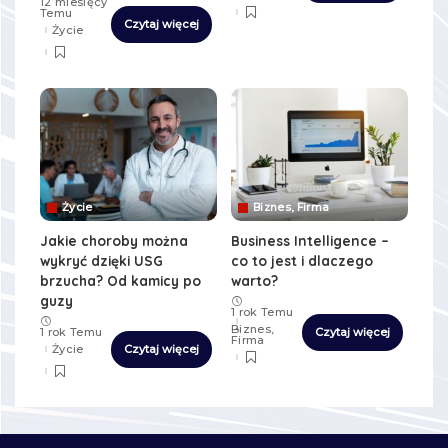
12 miesięcy
Temu
Czytaj więcej
Życie
Życie
Biznes, Firma
Jakie choroby można
Business Intelligence –
wykryć dzięki USG
co to jest i dlaczego
brzucha? Od kamicy po
warto?
guzy
1 rok Temu
Biznes,
Czytaj więcej
1 rok Temu
Firma
Życie
Czytaj więcej