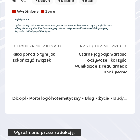
budyń
kalorie
kcal
TAGI:
Wyróżnione
Życie
POPRZEDNI ARTYKUŁ
NASTĘPNY ARTYKUŁ
Kilka porad o tym jak
Czarne jagody: wartości
zakończyć związek
odżywcze i korzyści
wynikające z regularnego
spożywania
Dico.pl - Portal ogólnotematyczny
>
Blog
>
Życie
>
Budyń – kaloryczna przekąska czy dieta odchudzająca?
Wyróżnione przez redakcję: