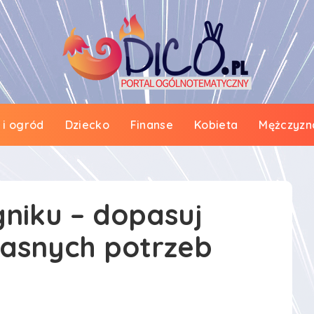
i ogród
Dziecko
Finanse
Kobieta
Mężczyzn
niku – dopasuj
łasnych potrzeb