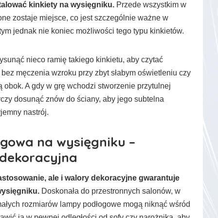
talować kinkiety na wysięgniku.
Przede wszystkim w
ne zostaje miejsce, co jest szczególnie ważne w
tym jednak nie koniec możliwości tego typu kinkietów.
sunąć nieco ramię takiego kinkietu, aby czytać
 bez męczenia wzroku przy zbyt słabym oświetleniu czy
 obok. A gdy w grę wchodzi stworzenie przytulnej
arczy dosunąć znów do ściany, aby jego subtelna
jemny nastrój.
gowa na wysięgniku –
 dekoracyjna
astosowanie, ale i walory dekoracyjne gwarantuje
ysięgniku.
Doskonała do przestronnych salonów, w
i małych rozmiarów lampy podłogowe mogą niknąć wśród
tawić ją w pewnej odległości od sofy czy narożnika, aby