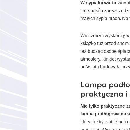
W sypialni warto zains
ten sposób zaoszczędzo
małych sypialniach. Na 
Wieczorem wystarczy wy
książkę tuż przed snem,
też budząc osobę śpiącą
atmosfery, kinkiet wyst
poświata budowała przy
Lampa podło
praktyczna i
Nie tylko praktyczne z
lampa podłogowa na w
których zbyt subtelne 
aranżacji. Wystarczy us