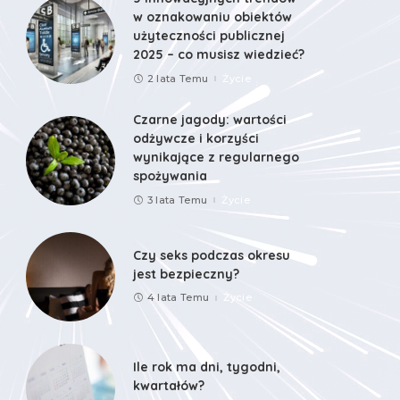
w oznakowaniu obiektów
użyteczności publicznej
2025 – co musisz wiedzieć?
2 lata Temu
Życie
Czarne jagody: wartości
odżywcze i korzyści
wynikające z regularnego
spożywania
3 lata Temu
Życie
Czy seks podczas okresu
jest bezpieczny?
4 lata Temu
Życie
Ile rok ma dni, tygodni,
kwartałów?