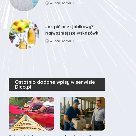
4 lata Temu
Życie
Jak pić ocet jabłkowy?
Najważniejsze wskazówki
4 lata Temu
Życie
Ostatnio dodane wpisy w serwisie
Dico.pl