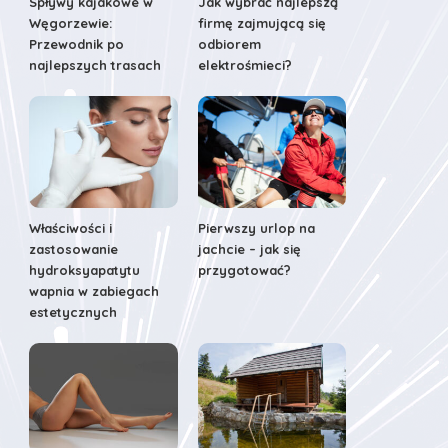
Spływy kajakowe w
Jak wybrać najlepszą
Węgorzewie:
firmę zajmującą się
Przewodnik po
odbiorem
najlepszych trasach
elektrośmieci?
Właściwości i
Pierwszy urlop na
zastosowanie
jachcie – jak się
hydroksyapatytu
przygotować?
wapnia w zabiegach
estetycznych