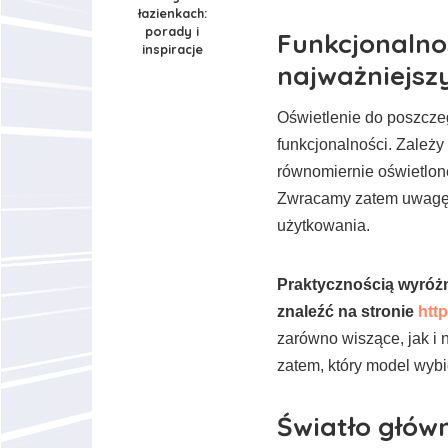
łazienkach:
porady i
Funkcjonalno
inspiracje
najważniejsz
Oświetlenie do poszcze
funkcjonalności. Zależ
równomiernie oświetlon
Zwracamy zatem uwagę 
użytkowania.
Praktycznością wyróżn
znaleźć na stronie
http
zarówno wiszące, jak i
zatem, który model wybio
Światło głów