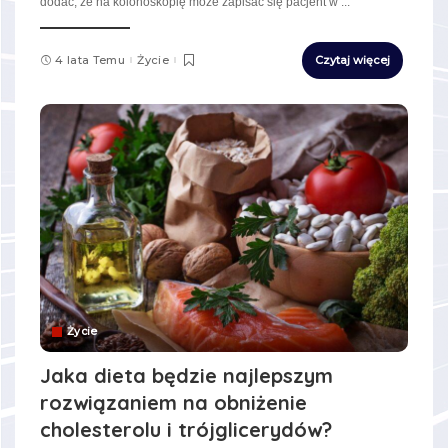
dodać, że na kolonoskopię może zapisać się pacjent w
...
4 lata Temu
Życie
Czytaj więcej
Życie
Jaka dieta będzie najlepszym
rozwiązaniem na obniżenie
cholesterolu i trójglicerydów?