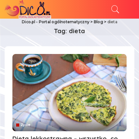
Dico.pl - Portal ogólnotematyczny
>
Blog
>
dieta
Tag:
dieta
Życie
Dieta lekkostrawna – wszystko, co