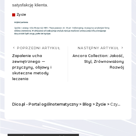
satysfakcję klienta.
Życie
POPRZEDNI ARTYKUŁ
NASTĘPNY ARTYKUŁ
Zapalenie ucha
Ancora Collection: Jakość,
zewnętrznego —
Styl, Zrównoważony
przyczyny, objawy i
Rozwój
skuteczne metody
leczenia
Dico.pl - Portal ogólnotematyczny
>
Blog
>
Życie
>
Czym charakteryzuje się dobry sklep z biżuterią online?