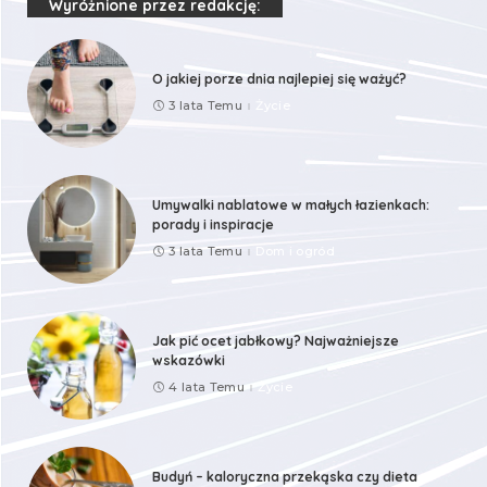
Wyróżnione przez redakcję:
O jakiej porze dnia najlepiej się ważyć?
3 lata Temu
Życie
Umywalki nablatowe w małych łazienkach:
porady i inspiracje
3 lata Temu
Dom i ogród
Jak pić ocet jabłkowy? Najważniejsze
wskazówki
4 lata Temu
Życie
Budyń – kaloryczna przekąska czy dieta