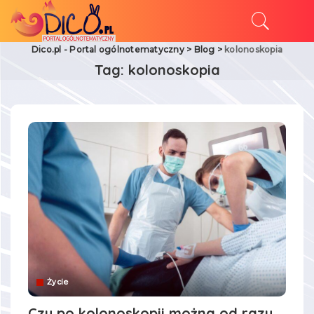
Dico.pl - Portal ogólnotematyczny
>
Blog
>
kolonoskopia
Tag:
kolonoskopia
Życie
Czy po kolonoskopii można od razu