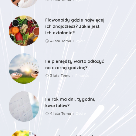
Flawonoidy gdzie najwięcej
ich znajdziesz? Jakie jest
ich działanie?
4 lata Temu
Życie
Ile pieniędzy warto odłożyć
na czarną godzinę?
3 lata Temu
Finanse
Ile rok ma dni, tygodni,
kwartałów?
4 lata Temu
Życie