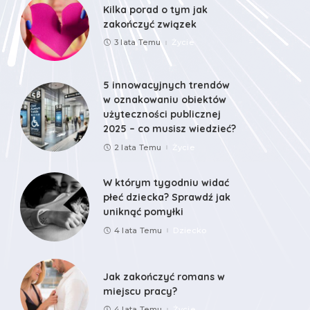
Kilka porad o tym jak
zakończyć związek
3 lata Temu
Życie
5 innowacyjnych trendów
w oznakowaniu obiektów
użyteczności publicznej
2025 – co musisz wiedzieć?
2 lata Temu
Życie
W którym tygodniu widać
płeć dziecka? Sprawdź jak
uniknąć pomyłki
4 lata Temu
Dziecko
Jak zakończyć romans w
miejscu pracy?
4 lata Temu
Życie