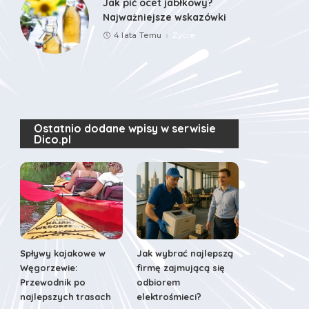
Jak pić ocet jabłkowy?
Najważniejsze wskazówki
4 lata Temu
Życie
Ostatnio dodane wpisy w serwisie
Dico.pl
Spływy kajakowe w
Jak wybrać najlepszą
Węgorzewie:
firmę zajmującą się
Przewodnik po
odbiorem
najlepszych trasach
elektrośmieci?