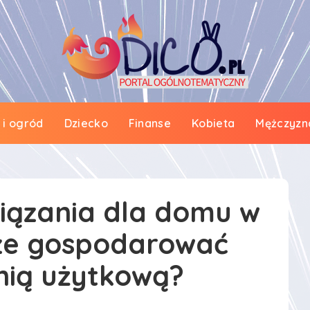
i ogród
Dziecko
Finanse
Kobieta
Mężczyzn
wiązania dla domu w
ze gospodarować
nią użytkową?