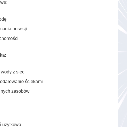
owe:
odę
mania posesji
uchomości
ka:
 wody z sieci
odarowanie ściekami
alnych zasobów
ń użytkowa