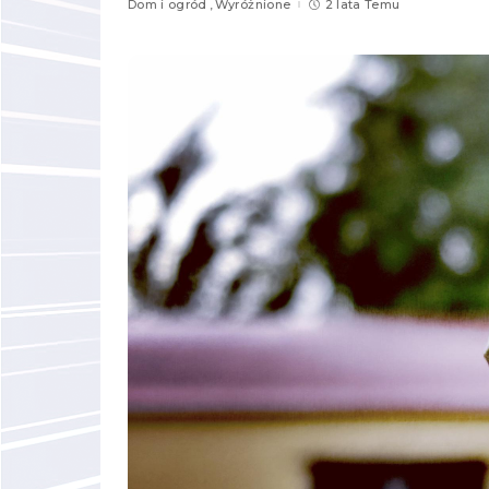
Dom i ogród
Wyróżnione
2 lata Temu