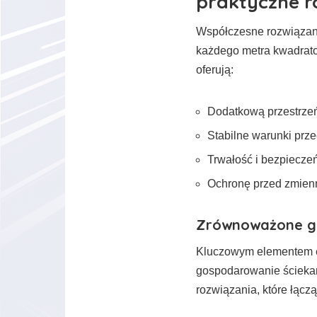
praktyczne r
Współczesne rozwiązan
każdego metra kwadrat
oferują:
Dodatkową przestrz
Stabilne warunki pr
Trwałość i bezpiecze
Ochronę przed zmien
Zrównoważone g
Kluczowym elementem e
gospodarowanie ścieka
rozwiązania, które łączą