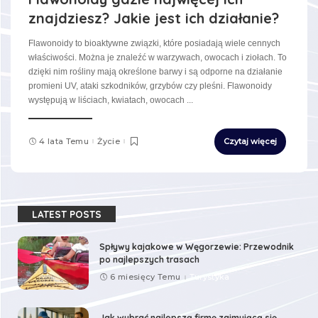
znajdziesz? Jakie jest ich działanie?
Flawonoidy to bioaktywne związki, które posiadają wiele cennych
właściwości. Można je znaleźć w warzywach, owocach i ziołach. To
dzięki nim rośliny mają określone barwy i są odporne na działanie
promieni UV, ataki szkodników, grzybów czy pleśni. Flawonoidy
występują w liściach, kwiatach, owocach
...
4 lata Temu
Życie
Czytaj więcej
LATEST POSTS
Spływy kajakowe w Węgorzewie: Przewodnik
po najlepszych trasach
6 miesięcy Temu
Turystyka
Jak wybrać najlepszą firmę zajmującą się