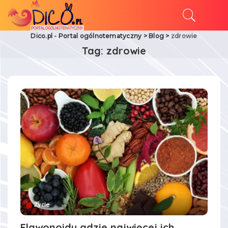
Dico.pl - Portal ogólnotematyczny
>
Blog
>
zdrowie
Tag:
zdrowie
Życie
Flawonoidy gdzie najwięcej ich