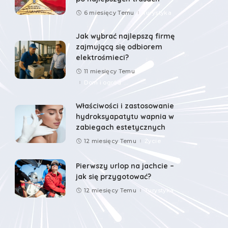
6 miesięcy Temu
Turystyka
Jak wybrać najlepszą firmę
zajmującą się odbiorem
elektrośmieci?
11 miesięcy Temu
Dom i ogród
Właściwości i zastosowanie
hydroksyapatytu wapnia w
zabiegach estetycznych
12 miesięcy Temu
Życie
Pierwszy urlop na jachcie –
jak się przygotować?
12 miesięcy Temu
Turystyka