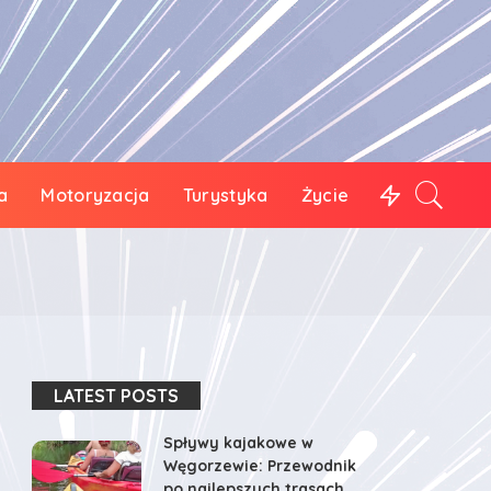
a
Motoryzacja
Turystyka
Życie
LATEST POSTS
Spływy kajakowe w
Węgorzewie: Przewodnik
po najlepszych trasach