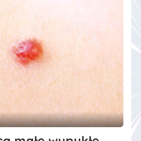
są małe wypukłe