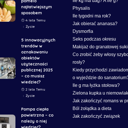
Ile kg ma dag? A ile g?
pomelo
najłatwiejszym
Physalis
sposobem
Ile tygodni ma rok?
4 lata Temu
Jak obierać ananasa?
Życie
Dysmorfia
Seks podczas okresu
5 innowacyjnych
trendów w
Makijaż do granatowej suki
oznakowaniu
Co zrobić żeby włosy szybc
obiektów
rosły?
użyteczności
publicznej 2025
Kiedy przychodzi zawiado
– co musisz
o wyjeździe do sanatorium
wiedzieć?
Ile g ma łyżka stołowa?
2 lata Temu
Zielona kupka u niemowla
Życie
Jak zakończyć romans w p
Ból żołądka a dieta
Pompa ciepła
powietrzna – co
Jak zakończyć związek
należy o niej
wiedzieć?