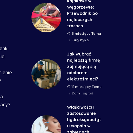
kajakowe w
Węgorzewie:
Przewodnik po
najlepszych
trasach
6 miesięcy Temu
Turystyka
enki
Jak wybrać
iej
najlepszą firmę
zajmującą się
mienie
odbiorem
elektrośmieci?
?
11 miesięcy Temu
Dom i ogród
ka
racy?
Właściwości i
zastosowanie
hydroksyapatyt
u wapnia w
zabiegach