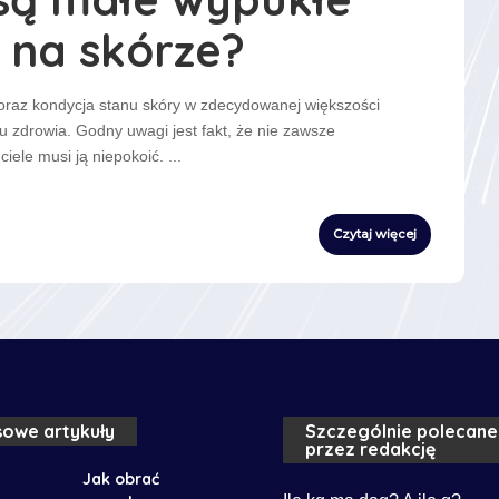
 na skórze?
oraz kondycja stanu skóry w zdecydowanej większości
u zdrowia. Godny uwagi jest fakt, że nie zawsze
iele musi ją niepokoić.
...
Czytaj więcej
owe artykuły
Szczególnie polecane
przez redakcję
Jak obrać