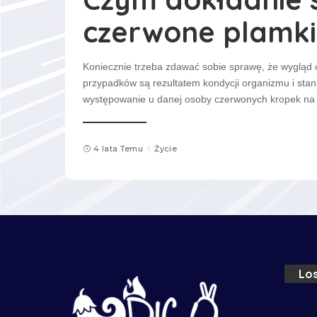
czerwone plamki
Koniecznie trzeba zdawać sobie sprawę, że wygląd 
przypadków są rezultatem kondycji organizmu i stan
występowanie u danej osoby czerwonych kropek na c
4 lata Temu
Życie
Los