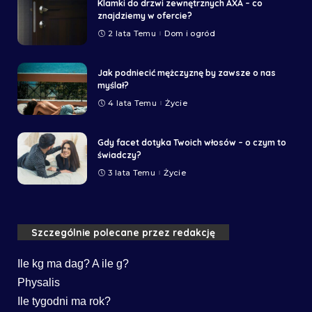
Klamki do drzwi zewnętrznych AXA – co
znajdziemy w ofercie?
2 lata Temu
Dom i ogród
Jak podniecić mężczyznę by zawsze o nas
myślał?
4 lata Temu
Życie
Gdy facet dotyka Twoich włosów – o czym to
świadczy?
3 lata Temu
Życie
Szczególnie polecane przez redakcję
Ile kg ma dag? A ile g?
Physalis
Ile tygodni ma rok?