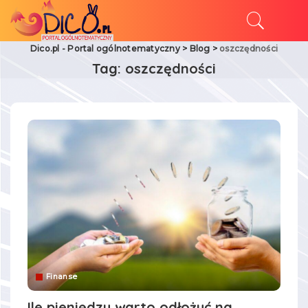
Dico.pl - Portal ogólnotematyczny
>
Blog
>
oszczędności
Tag:
oszczędności
Finanse
Ile pieniędzy warto odłożyć na