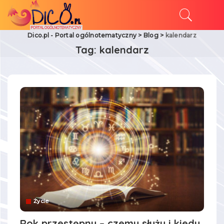
Dico.pl - Portal ogólnotematyczny
>
Blog
>
kalendarz
Tag:
kalendarz
Życie
Rok przestępny – czemu służy i kiedy