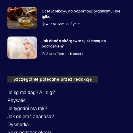
Ocet jabłkowy na odporność organizmu i nie
tylko
4 lata Temu
Życie
Jak dbać o skórę twarzy skłonną do
podrażnień?
2 lata Temu
Kobieta
Szczególnie polecane przez redakcję
Ile kg ma dag? A ile g?
Physalis
Ile tygodni ma rok?
Jak obierać ananasa?
Dysmorfia
Seks podczas okresu