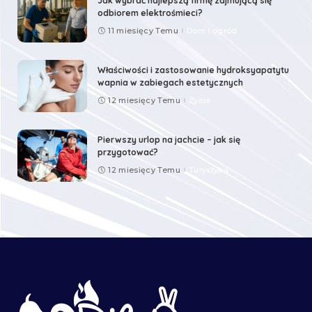
Jak wybrać najlepszą firmę zajmującą się
odbiorem elektrośmieci?
11 miesięcy Temu
Dom i ogród
Właściwości i zastosowanie hydroksyapatytu
wapnia w zabiegach estetycznych
12 miesięcy Temu
Życie
Pierwszy urlop na jachcie – jak się
przygotować?
12 miesięcy Temu
Turystyka