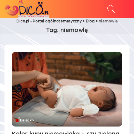
Dico.pl - Portal ogólnotematyczny
>
Blog
>
niemowlę
Tag:
niemowlę
Dziecko
Kolor kupy niemowlaka – czy zielona